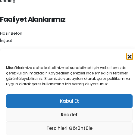
Katalog
Faaliyet Alanlarımız
Hazır Beton
İnşaat
KVKK
Misafirlerimize daha kaliteli hizmet sunabilmek için web sitemizde
Kurumsal Genel Aydınlatma Metni
çerez kullanılmaktadır. Kaydedilen çerezleri incelemek için tercihleri
görüntüleyebilirsiniz. Sitemizde varsayılan olarak çerez politikamıza
Çalışan Adayı Aydınlatma Metni
uygun olarak çerez kullanımına izin vermiş oluyorsunuz.
iletisim Formu Aydınlatma Metni
Veri Sorumlusu Başvuru Formu
Kabul Et
Reddet
Tercihleri Görüntüle