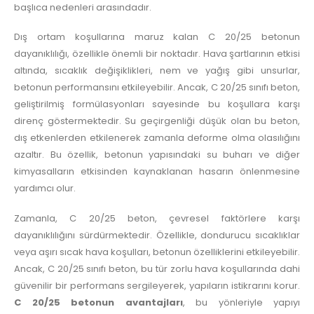
başlıca nedenleri arasındadır.
Dış ortam koşullarına maruz kalan C 20/25 betonun
dayanıklılığı, özellikle önemli bir noktadır. Hava şartlarının etkisi
altında, sıcaklık değişiklikleri, nem ve yağış gibi unsurlar,
betonun performansını etkileyebilir. Ancak, C 20/25 sınıfı beton,
geliştirilmiş formülasyonları sayesinde bu koşullara karşı
direnç göstermektedir. Su geçirgenliği düşük olan bu beton,
dış etkenlerden etkilenerek zamanla deforme olma olasılığını
azaltır. Bu özellik, betonun yapısındaki su buharı ve diğer
kimyasalların etkisinden kaynaklanan hasarın önlenmesine
yardımcı olur.
Zamanla, C 20/25 beton, çevresel faktörlere karşı
dayanıklılığını sürdürmektedir. Özellikle, dondurucu sıcaklıklar
veya aşırı sıcak hava koşulları, betonun özelliklerini etkileyebilir.
Ancak, C 20/25 sınıfı beton, bu tür zorlu hava koşullarında dahi
güvenilir bir performans sergileyerek, yapıların istikrarını korur.
C 20/25 betonun avantajları
, bu yönleriyle yapıyı