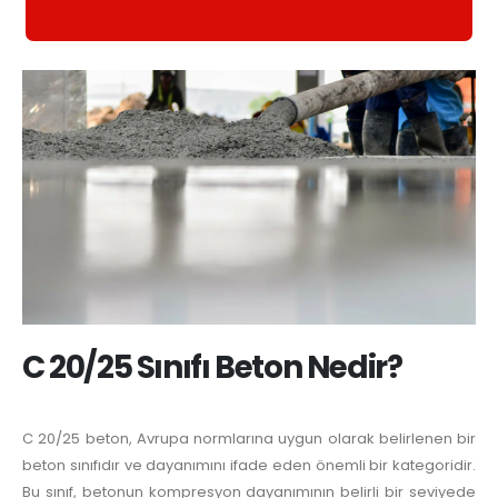
C 20/25 Sınıfı Beton Nedir?
C 20/25 beton, Avrupa normlarına uygun olarak belirlenen bir
beton sınıfıdır ve dayanımını ifade eden önemli bir kategoridir.
Bu sınıf, betonun kompresyon dayanımının belirli bir seviyede