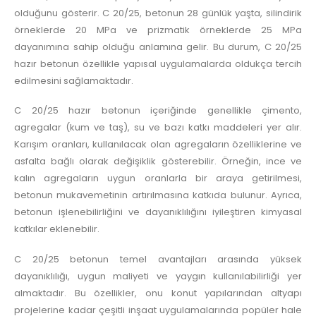
olduğunu gösterir. C 20/25, betonun 28 günlük yaşta, silindirik
örneklerde 20 MPa ve prizmatik örneklerde 25 MPa
dayanımına sahip olduğu anlamına gelir. Bu durum, C 20/25
hazır betonun özellikle yapısal uygulamalarda oldukça tercih
edilmesini sağlamaktadır.
C 20/25 hazır betonun içeriğinde genellikle çimento,
agregalar (kum ve taş), su ve bazı katkı maddeleri yer alır.
Karışım oranları, kullanılacak olan agregaların özelliklerine ve
asfalta bağlı olarak değişiklik gösterebilir. Örneğin, ince ve
kalın agregaların uygun oranlarla bir araya getirilmesi,
betonun mukavemetinin artırılmasına katkıda bulunur. Ayrıca,
betonun işlenebilirliğini ve dayanıklılığını iyileştiren kimyasal
katkılar eklenebilir.
C 20/25 betonun temel avantajları arasında yüksek
dayanıklılığı, uygun maliyeti ve yaygın kullanılabilirliği yer
almaktadır. Bu özellikler, onu konut yapılarından altyapı
projelerine kadar çeşitli inşaat uygulamalarında popüler hale