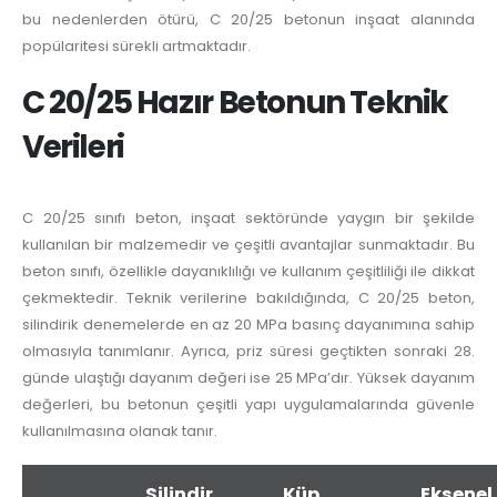
bu nedenlerden ötürü, C 20/25 betonun inşaat alanında
popülaritesi sürekli artmaktadır.
C 20/25 Hazır Betonun Teknik
Verileri
C 20/25 sınıfı beton, inşaat sektöründe yaygın bir şekilde
kullanılan bir malzemedir ve çeşitli avantajlar sunmaktadır. Bu
beton sınıfı, özellikle dayanıklılığı ve kullanım çeşitliliği ile dikkat
çekmektedir. Teknik verilerine bakıldığında, C 20/25 beton,
silindirik denemelerde en az 20 MPa basınç dayanımına sahip
olmasıyla tanımlanır. Ayrıca, priz süresi geçtikten sonraki 28.
günde ulaştığı dayanım değeri ise 25 MPa’dır. Yüksek dayanım
değerleri, bu betonun çeşitli yapı uygulamalarında güvenle
kullanılmasına olanak tanır.
Silindir
Küp
Eksenel