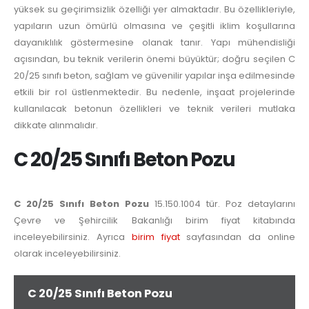
yüksek su geçirimsizlik özelliği yer almaktadır. Bu özellikleriyle,
yapıların uzun ömürlü olmasına ve çeşitli iklim koşullarına
dayanıklılık göstermesine olanak tanır. Yapı mühendisliği
açısından, bu teknik verilerin önemi büyüktür; doğru seçilen C
20/25 sınıfı beton, sağlam ve güvenilir yapılar inşa edilmesinde
etkili bir rol üstlenmektedir. Bu nedenle, inşaat projelerinde
kullanılacak betonun özellikleri ve teknik verileri mutlaka
dikkate alınmalıdır.
C 20/25 Sınıfı Beton Pozu
C 20/25 Sınıfı Beton Pozu
15.150.1004 tür. Poz detaylarını
Çevre ve Şehircilik Bakanlığı birim fiyat kitabında
inceleyebilirsiniz. Ayrıca
birim fiyat
sayfasından da online
olarak inceleyebilirsiniz.
C 20/25 Sınıfı Beton Pozu