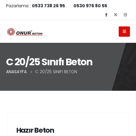
Pazarlama :
0533 738 26 95
0530 976 80 55
C 20/25 Sınıfı Beton
ANASAYFA
C 20/25 SINIFI BETON
Hazır Beton