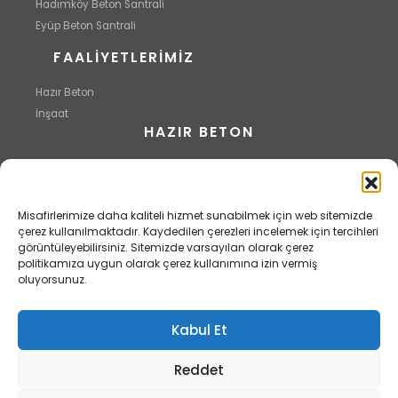
Hadımköy Beton Santrali
Eyüp Beton Santrali
FAALIYETLERIMIZ
Hazır Beton
İnşaat
HAZIR BETON
C 16/20 Hazır Beton
C 18/22 Hazır Beton
C 20/25 Hazır Beton
Misafirlerimize daha kaliteli hizmet sunabilmek için web sitemizde
C 25/30 Hazır Beton
çerez kullanılmaktadır. Kaydedilen çerezleri incelemek için tercihleri
görüntüleyebilirsiniz. Sitemizde varsayılan olarak çerez
C 30/37 Hazır Beton
politikamıza uygun olarak çerez kullanımına izin vermiş
C 35/45 Hazır Beton
oluyorsunuz.
C 40/50 Hazır Beton
C 45/55 Hazır Beton
Kabul Et
C 50/60 Hazır Beton
Reddet