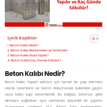
İçerik Başlıkları
Beton Kalıbı Nedir?
Beton Kalıp Malzemeleri ve Sistemleri
Beton Kalıbı Nasıl Yapılır?
Beton Kalıbı Kaç Günde Sökülür?
Beton Kalıbı Nedir?
Beton kalıbı, inşaat sektörü için temel bir yapı elemanı
olarak tanımlanır ve beton dökümünde kullanılan geçici
veya kalıcı yapı sistemleridir. Bu kalıplar, betonun şekil
almasını sağlarken aynı zamanda dayanıklı bir yapının
oluşmasına yardımcı olur. Beton kalıp malzemeleri,