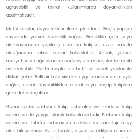
uğrayabilir ve tekrar kullanımlarda dayanıklılıkları
azalmaktadır.
Metal kalıplar, dayanıklılıkları ile ön plandadır. Güçlü yapıları
sayesinde yüksek verimlilik sağlar. Genellikle çelik veya
alüminyumdan yapılmış olan bu kalıplar, uzun ömürlü
olduğundan tekrar tekrar kullanılabilir. Ancak, yüksek
maliyetleri ve ağır olmaları nedeniyle bazı projelerde tercih
edilmeyebilir. Plastik kalıplar ise hafif ve esnek yapıları ile
dikkat çeker. Belli bir kalıp sistemi uygulamalarında kolaylık
sağlar; ancak dayanıklılıkları metal veya ahşap kalıplara
göre daha düşüktür.
Günümüzde, prefabrik kalıp sistemleri ve modüler kalıp
sistemleri de yaygın olarak kullanılmaktadır. Prefabrik kalıp
sistemleri, fabrika ortamında üretilen ve montajı kolay
olan bileşenlerdir. Bu sistemler, inşaat sürekliliğini artırarak