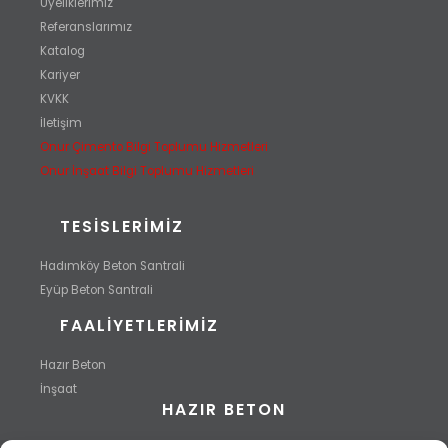
Üyeliklerimiz
Referanslarımız
Katalog
Kariyer
KVKK
İletişim
Onur Çimento Bilgi Toplumu Hizmetleri
Onur İnşaat Bilgi Toplumu Hizmetleri
TESISLERIMIZ
Hadımköy Beton Santrali
Eyüp Beton Santrali
FAALIYETLERIMIZ
Hazır Beton
İnşaat
HAZIR BETON