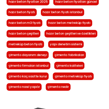
hazır beton fiyatları 2025
hazır beton fiyatları güncel
hazır beton fiyatı
hazır beton fiyatı istanbul
hazır beton m3 fiyatı
hazır beton metreküp fiyatı
hazır beton çeşitleri
hazır beton çeşitleri ve özellikleri
metreküp beton fiyatı
yapı denetim sistemi
çimento dayanım deneyi
çimento fabrikaları
çimento firmaları istanbul
çimento kaliteleri
çimento kaç saatte kurur
çimento metreküp fiyatı
çimento nasıl yapılır
çimento nedir