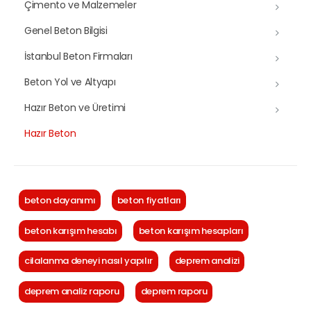
Çimento ve Malzemeler
Genel Beton Bilgisi
İstanbul Beton Firmaları
Beton Yol ve Altyapı
Hazır Beton ve Üretimi
Hazır Beton
beton dayanımı
beton fiyatları
beton karışım hesabı
beton karışım hesapları
cilalanma deneyi nasıl yapılır
deprem analizi
deprem analiz raporu
deprem raporu