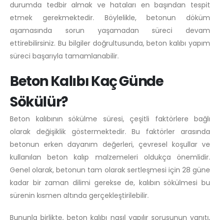
durumda tedbir almak ve hataları en başından tespit
etmek gerekmektedir. Böylelikle, betonun döküm
aşamasında sorun yaşamadan süreci devam
ettirebilirsiniz. Bu bilgiler doğrultusunda, beton kalıbı yapım
süreci başarıyla tamamlanabilir.
Beton Kalıbı Kaç Günde
Sökülür?
Beton kalıbının sökülme süresi, çeşitli faktörlere bağlı
olarak değişiklik göstermektedir. Bu faktörler arasında
betonun erken dayanım değerleri, çevresel koşullar ve
kullanılan beton kalıp malzemeleri oldukça önemlidir.
Genel olarak, betonun tam olarak sertleşmesi için 28 güne
kadar bir zaman dilimi gerekse de, kalıbın sökülmesi bu
sürenin kısmen altında gerçekleştirilebilir.
Bununla birlikte, beton kalıbı nasıl yapılır sorusunun yanıtı,