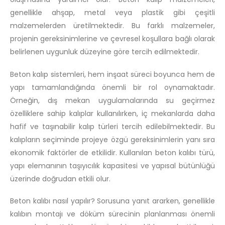
genellikle ahşap, metal veya plastik gibi çeşitli
malzemelerden üretilmektedir. Bu farklı malzemeler,
projenin gereksinimlerine ve çevresel koşullara bağlı olarak
belirlenen uygunluk düzeyine göre tercih edilmektedir.
Beton kalıp sistemleri, hem inşaat süreci boyunca hem de
yapı tamamlandığında önemli bir rol oynamaktadır.
Örneğin, dış mekan uygulamalarında su geçirmez
özelliklere sahip kalıplar kullanılırken, iç mekanlarda daha
hafif ve taşınabilir kalıp türleri tercih edilebilmektedir. Bu
kalıpların seçiminde projeye özgü gereksinimlerin yanı sıra
ekonomik faktörler de etkilidir. Kullanılan beton kalıbı türü,
yapı elemanının taşıyıcılık kapasitesi ve yapısal bütünlüğü
üzerinde doğrudan etkili olur.
Beton kalıbı nasıl yapılır? Sorusuna yanıt ararken, genellikle
kalıbın montajı ve döküm sürecinin planlanması önemli