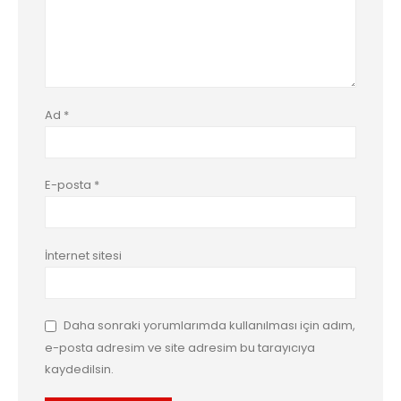
Ad
*
E-posta
*
İnternet sitesi
Daha sonraki yorumlarımda kullanılması için adım,
e-posta adresim ve site adresim bu tarayıcıya
kaydedilsin.