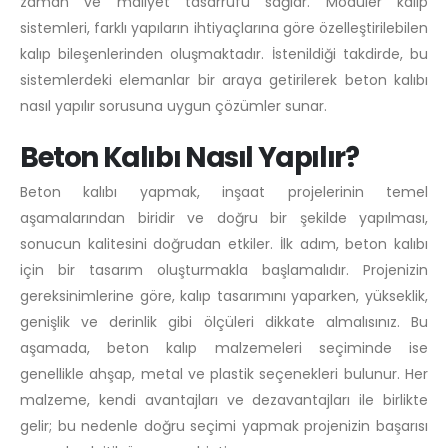
zaman ve maliyet tasarrufu sağlar. Modüler kalıp
sistemleri, farklı yapıların ihtiyaçlarına göre özelleştirilebilen
kalıp bileşenlerinden oluşmaktadır. İstenildiği takdirde, bu
sistemlerdeki elemanlar bir araya getirilerek beton kalıbı
nasıl yapılır sorusuna uygun çözümler sunar.
Beton Kalıbı Nasıl Yapılır?
Beton kalıbı yapmak, inşaat projelerinin temel
aşamalarından biridir ve doğru bir şekilde yapılması,
sonucun kalitesini doğrudan etkiler. İlk adım, beton kalıbı
için bir tasarım oluşturmakla başlamalıdır. Projenizin
gereksinimlerine göre, kalıp tasarımını yaparken, yükseklik,
genişlik ve derinlik gibi ölçüleri dikkate almalısınız. Bu
aşamada, beton kalıp malzemeleri seçiminde ise
genellikle ahşap, metal ve plastik seçenekleri bulunur. Her
malzeme, kendi avantajları ve dezavantajları ile birlikte
gelir; bu nedenle doğru seçimi yapmak projenizin başarısı