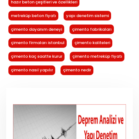
hazır beton çeşitleri ve özellikleri
metreküp beton fiyatı
yapı denetim sistemi
çimento dayanım deneyi
çimento fabrikaları
çimento firmaları istanbul
çimento kaliteleri
çimento kaç saatte kurur
çimento metreküp fiyatı
çimento nasıl yapılır
çimento nedir