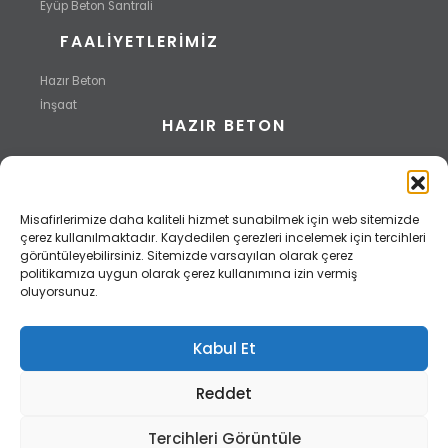
Eyüp Beton Santrali
FAALIYETLERIMIZ
Hazır Beton
İnşaat
HAZIR BETON
C 16/20 Hazır Beton
C 18/22 Hazır Beton
C 20/25 Hazır Beton
Misafirlerimize daha kaliteli hizmet sunabilmek için web sitemizde
C 25/30 Hazır Beton
çerez kullanılmaktadır. Kaydedilen çerezleri incelemek için tercihleri
görüntüleyebilirsiniz. Sitemizde varsayılan olarak çerez
C 30/37 Hazır Beton
politikamıza uygun olarak çerez kullanımına izin vermiş
C 35/45 Hazır Beton
oluyorsunuz.
C 40/50 Hazır Beton
C 45/55 Hazır Beton
Kabul Et
C 50/60 Hazır Beton
Reddet
Tercihleri Görüntüle