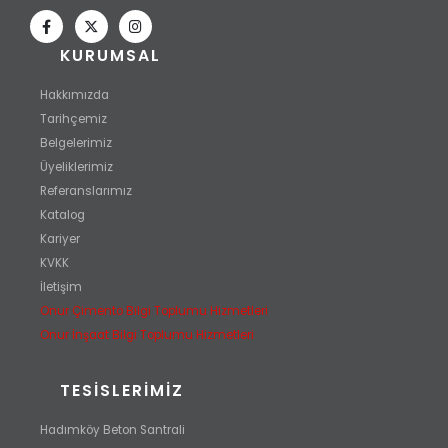
KURUMSAL
Hakkımızda
Tarihçemiz
Belgelerimiz
Üyeliklerimiz
Referanslarımız
Katalog
Kariyer
KVKK
İletişim
Onur Çimento Bilgi Toplumu Hizmetleri
Onur İnşaat Bilgi Toplumu Hizmetleri
TESISLERIMIZ
Hadımköy Beton Santrali