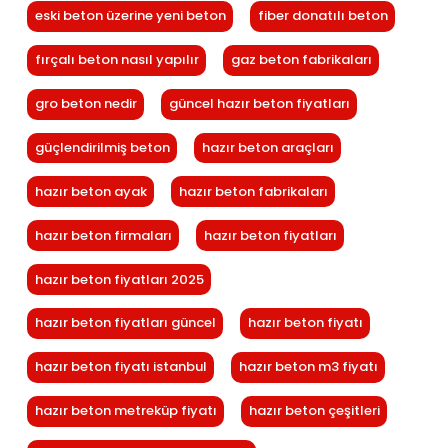
eski beton üzerine yeni beton
fiber donatılı beton
fırçalı beton nasıl yapılır
gaz beton fabrikaları
gro beton nedir
güncel hazır beton fiyatları
güçlendirilmiş beton
hazır beton araçları
hazır beton ayak
hazır beton fabrikaları
hazır beton firmaları
hazır beton fiyatları
hazır beton fiyatları 2025
hazır beton fiyatları güncel
hazır beton fiyatı
hazır beton fiyatı istanbul
hazır beton m3 fiyatı
hazır beton metreküp fiyatı
hazır beton çeşitleri