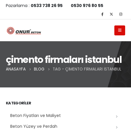
Pazarlama :
0533 738 26 95
0530 976 80 55
çimento firmaları istanbul
ANASAYFA
BLOG
TAG -
ÇIMENTO FIRMALARI ISTANBUL
KATEGORILER
Beton Fiyatları ve Maliyet
Beton Yüzey ve Perdah