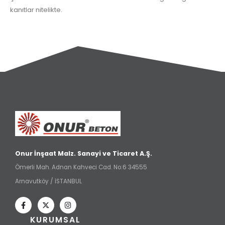
kanıtlar nitelikte.
Onur İnşaat Malz. Sanayi ve Ticaret A.Ş.
Ömerli Mah. Adnan Kahveci Cad. No:6 34555
Arnavutköy / İSTANBUL
KURUMSAL