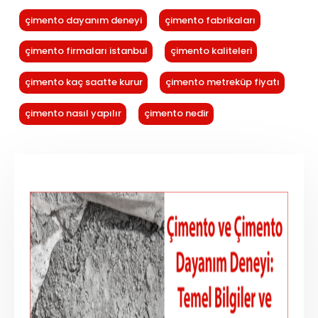
çimento dayanım deneyi
çimento fabrikaları
çimento firmaları istanbul
çimento kaliteleri
çimento kaç saatte kurur
çimento metreküp fiyatı
çimento nasıl yapılır
çimento nedir