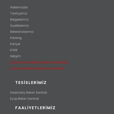
Hakkımızda
Tarihçemiz
Belgelerimiz
Üyeliklerimiz
Referanslarımız
Katalog
Kariyer
KVKK
İletişim
Onur Çimento Bilgi Toplumu Hizmetleri
Onur İnşaat Bilgi Toplumu Hizmetleri
TESISLERIMIZ
Hadımköy Beton Santrali
Eyüp Beton Santrali
FAALIYETLERIMIZ