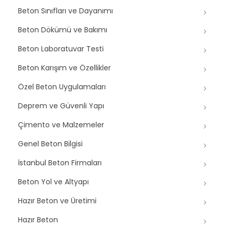
Beton Sınıfları ve Dayanımı
Beton Dökümü ve Bakımı
Beton Laboratuvar Testi
Beton Karışım ve Özellikler
Özel Beton Uygulamaları
Deprem ve Güvenli Yapı
Çimento ve Malzemeler
Genel Beton Bilgisi
İstanbul Beton Firmaları
Beton Yol ve Altyapı
Hazır Beton ve Üretimi
Hazır Beton