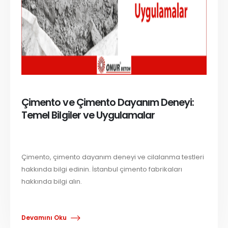
Çimento ve Çimento Dayanım Deneyi:
Temel Bilgiler ve Uygulamalar
Çimento, çimento dayanım deneyi ve cilalanma testleri
hakkında bilgi edinin. İstanbul çimento fabrikaları
hakkında bilgi alın.
Devamını Oku