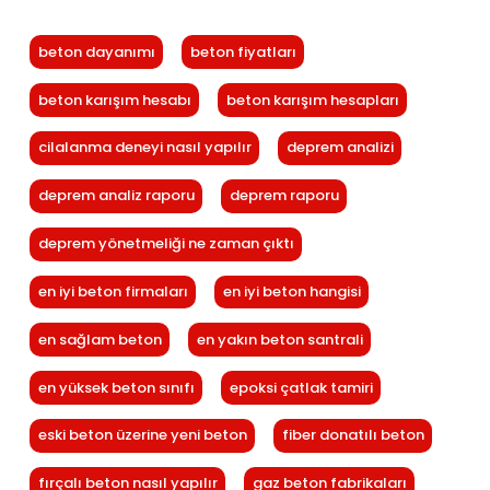
beton dayanımı
beton fiyatları
beton karışım hesabı
beton karışım hesapları
cilalanma deneyi nasıl yapılır
deprem analizi
deprem analiz raporu
deprem raporu
deprem yönetmeliği ne zaman çıktı
en iyi beton firmaları
en iyi beton hangisi
en sağlam beton
en yakın beton santrali
en yüksek beton sınıfı
epoksi çatlak tamiri
eski beton üzerine yeni beton
fiber donatılı beton
fırçalı beton nasıl yapılır
gaz beton fabrikaları