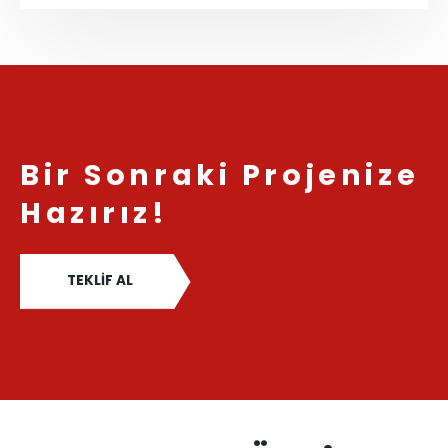
Bir Sonraki Projenize
Hazırız!
TEKLİF AL