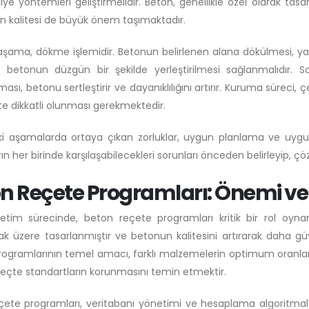
kliye yöntemleri geliştirmelidir. Beton, genellikle özel olarak ta
n kalitesi de büyük önem taşımaktadır.
ama, dökme işlemidir. Betonun belirlenen alana dökülmesi, yapını
a, betonun düzgün bir şekilde yerleştirilmesi sağlanmalıdır
ası, betonu sertleştirir ve dayanıklılığını artırır. Kuruma süreci, ç
e dikkatli olunması gerekmektedir.
ki aşamalarda ortaya çıkan zorluklar, uygun planlama ve uygula
n her birinde karşılaşabilecekleri sorunları önceden belirleyip, çözüm
n Reçete Programları: Önemi ve
etim sürecinde, beton reçete programları kritik bir rol oyna
ak üzere tasarlanmıştır ve betonun kalitesini artırarak daha gü
ogramlarının temel amacı, farklı malzemelerin optimum oranlarını
reçte standartların korunmasını temin etmektir.
ete programları, veritabanı yönetimi ve hesaplama algoritmaları