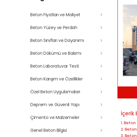
Beton Fiyatları ve Maliyet
Beton Yüzey ve Perdah
Beton Sınıfları ve Dayanımı
Beton Dökümü ve Bakımı
Beton Laboratuvar Testi
Beton Karışım ve Özellikler
Özel Beton Uygulamaları
Deprem ve Güvenli Yapı
İçerik 
Çimento ve Malzemeler
Beton S
Beton 
Genel Beton Bilgisi
Beton 