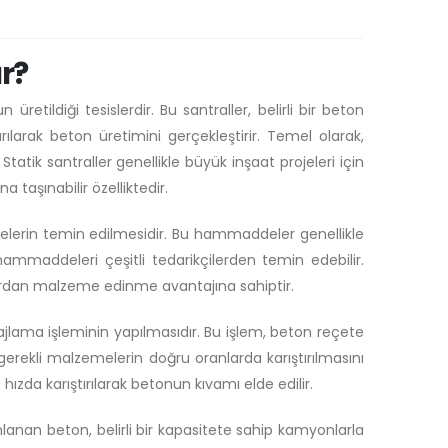
ır?
etildiği tesislerdir. Bu santraller, belirli bir beton
larak beton üretimini gerçekleştirir. Temel olarak,
 Statik santraller genellikle büyük inşaat projeleri için
a taşınabilir özelliktedir.
elerin temin edilmesidir. Bu hammaddeler genellikle
ammaddeleri çeşitli tedarikçilerden temin edebilir.
lardan malzeme edinme avantajına sahiptir.
lama işleminin yapılmasıdır. Bu işlem, beton reçete
erekli malzemelerin doğru oranlarda karıştırılmasını
ızda karıştırılarak betonun kıvamı elde edilir.
lanan beton, belirli bir kapasitete sahip kamyonlarla