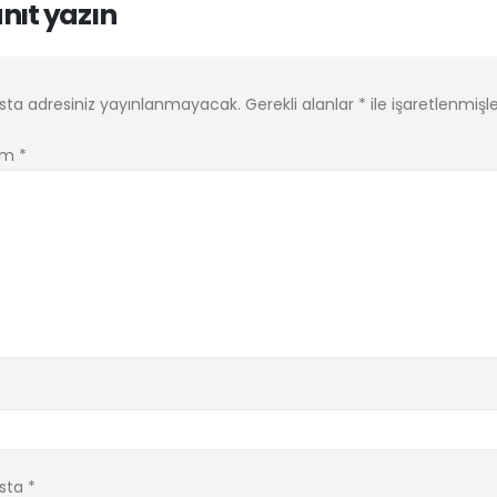
anıt yazın
sta adresiniz yayınlanmayacak.
Gerekli alanlar
*
ile işaretlenmişle
um
*
sta
*