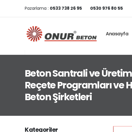
Pazarlama :
0533 738 26 95
0530 976 80 55
Anasayfa
Beton Santrali ve Üretim
Reçete Programları ve
Beton Şirketleri
Kategoriler