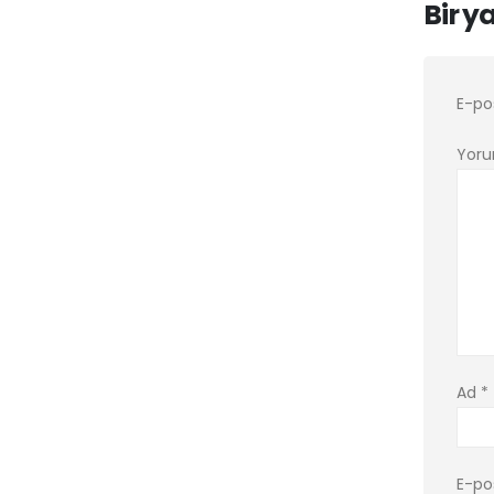
Bir y
E-po
Yor
Ad
*
E-po