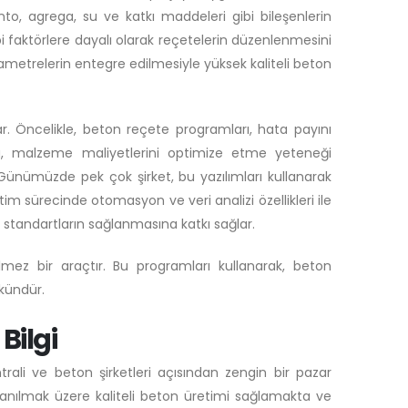
nto, agrega, su ve katkı maddeleri gibi bileşenlerin
bi faktörlere dayalı olarak reçetelerin düzenlenmesini
ametrelerin entegre edilmesiyle yüksek kaliteli beton
nar. Öncelikle, beton reçete programları, hata payını
a, malzeme maliyetlerini optimize etme yeteneği
. Günümüzde pek çok şirket, bu yazılımları kullanarak
im sürecinde otomasyon ve veri analizi özellikleri ile
e standartların sağlanmasına katkı sağlar.
lmez bir araçtır. Bu programları kullanarak, beton
kündür.
Bilgi
rali ve beton şirketleri açısından zengin bir pazar
ullanılmak üzere kaliteli beton üretimi sağlamakta ve