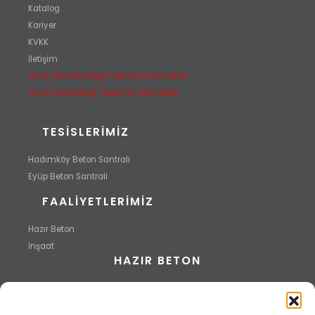
Katalog
Kariyer
KVKK
İletişim
Onur Çimento Bilgi Toplumu Hizmetleri
Onur İnşaat Bilgi Toplumu Hizmetleri
TESISLERIMIZ
Hadımköy Beton Santrali
Eyüp Beton Santrali
FAALIYETLERIMIZ
Hazır Beton
İnşaat
HAZIR BETON
C 16/20 Hazır Beton
C 18/22 Hazır Beton