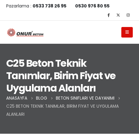
Pazarlama :
0533 738 26 95
0530 976 80 55
C25 Beton Teknik
Tanımlar, Birim Fiyat ve
Uygulama Alanları
ANASAYFA
BLOG
BETON SINIFLARI VE DAYANIMI
C25 BETON TEKNIK TANIMLAR, BIRIM FIYAT VE UYGULAMA
ALANLARI