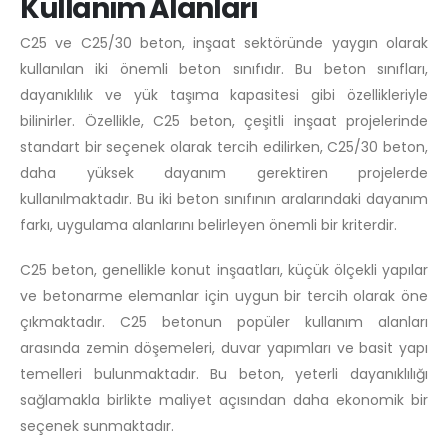
Kullanım Alanları
C25 ve C25/30 beton, inşaat sektöründe yaygın olarak
kullanılan iki önemli beton sınıfıdır. Bu beton sınıfları,
dayanıklılık ve yük taşıma kapasitesi gibi özellikleriyle
bilinirler. Özellikle, C25 beton, çeşitli inşaat projelerinde
standart bir seçenek olarak tercih edilirken, C25/30 beton,
daha yüksek dayanım gerektiren projelerde
kullanılmaktadır. Bu iki beton sınıfının aralarındaki dayanım
farkı, uygulama alanlarını belirleyen önemli bir kriterdir.
C25 beton, genellikle konut inşaatları, küçük ölçekli yapılar
ve betonarme elemanlar için uygun bir tercih olarak öne
çıkmaktadır. C25 betonun popüler kullanım alanları
arasında zemin döşemeleri, duvar yapımları ve basit yapı
temelleri bulunmaktadır. Bu beton, yeterli dayanıklılığı
sağlamakla birlikte maliyet açısından daha ekonomik bir
seçenek sunmaktadır.