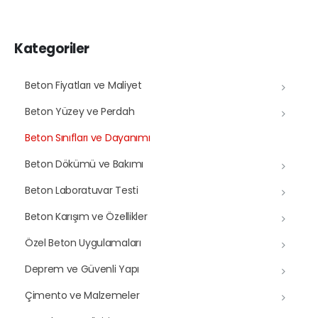
Kategoriler
Beton Fiyatları ve Maliyet
Beton Yüzey ve Perdah
Beton Sınıfları ve Dayanımı
Beton Dökümü ve Bakımı
Beton Laboratuvar Testi
Beton Karışım ve Özellikler
Özel Beton Uygulamaları
Deprem ve Güvenli Yapı
Çimento ve Malzemeler