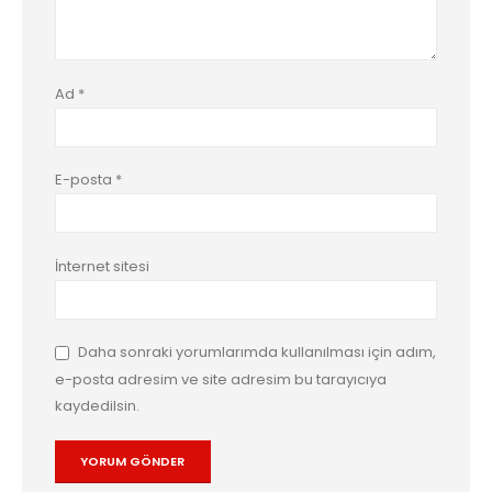
Ad
*
E-posta
*
İnternet sitesi
Daha sonraki yorumlarımda kullanılması için adım,
e-posta adresim ve site adresim bu tarayıcıya
kaydedilsin.