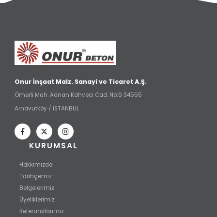
Onur İnşaat Malz. Sanayi ve Ticaret A.Ş.
Ömerli Mah. Adnan Kahveci Cad. No:6 34555
Arnavutköy / İSTANBUL
KURUMSAL
Hakkımızda
Tarihçemiz
Belgelerimiz
Üyeliklerimiz
Referanslarımız