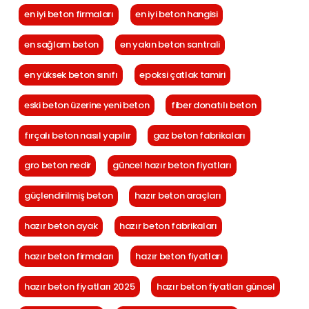
en iyi beton firmaları
en iyi beton hangisi
en sağlam beton
en yakın beton santrali
en yüksek beton sınıfı
epoksi çatlak tamiri
eski beton üzerine yeni beton
fiber donatılı beton
fırçalı beton nasıl yapılır
gaz beton fabrikaları
gro beton nedir
güncel hazır beton fiyatları
güçlendirilmiş beton
hazır beton araçları
hazır beton ayak
hazır beton fabrikaları
hazır beton firmaları
hazır beton fiyatları
hazır beton fiyatları 2025
hazır beton fiyatları güncel