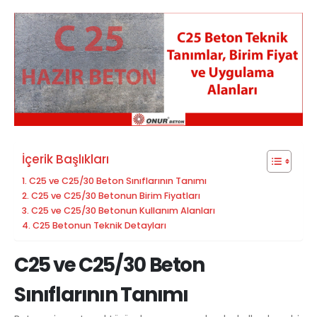
İçerik Başlıkları
C25 ve C25/30 Beton Sınıflarının Tanımı
C25 ve C25/30 Betonun Birim Fiyatları
C25 ve C25/30 Betonun Kullanım Alanları
C25 Betonun Teknik Detayları
C25 ve C25/30 Beton
Sınıflarının Tanımı