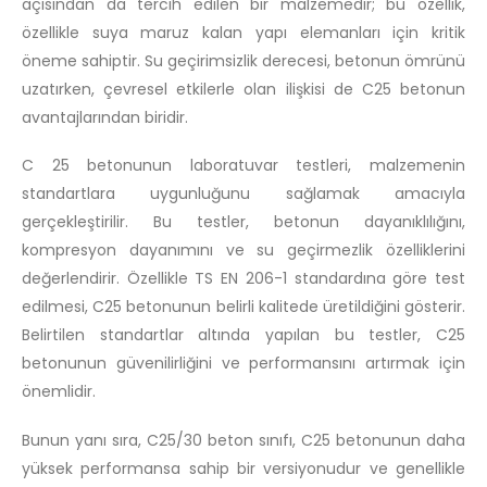
açısından da tercih edilen bir malzemedir; bu özellik,
özellikle suya maruz kalan yapı elemanları için kritik
öneme sahiptir. Su geçirimsizlik derecesi, betonun ömrünü
uzatırken, çevresel etkilerle olan ilişkisi de C25 betonun
avantajlarından biridir.
C 25 betonunun laboratuvar testleri, malzemenin
standartlara uygunluğunu sağlamak amacıyla
gerçekleştirilir. Bu testler, betonun dayanıklılığını,
kompresyon dayanımını ve su geçirmezlik özelliklerini
değerlendirir. Özellikle TS EN 206-1 standardına göre test
edilmesi, C25 betonunun belirli kalitede üretildiğini gösterir.
Belirtilen standartlar altında yapılan bu testler, C25
betonunun güvenilirliğini ve performansını artırmak için
önemlidir.
Bunun yanı sıra, C25/30 beton sınıfı, C25 betonunun daha
yüksek performansa sahip bir versiyonudur ve genellikle