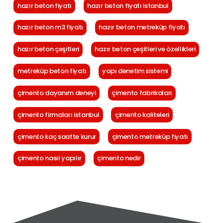
hazır beton fiyatı
hazır beton fiyatı istanbul
hazır beton m3 fiyatı
hazır beton metreküp fiyatı
hazır beton çeşitleri
hazır beton çeşitleri ve özellikleri
metreküp beton fiyatı
yapı denetim sistemi
çimento dayanım deneyi
çimento fabrikaları
çimento firmaları istanbul
çimento kaliteleri
çimento kaç saatte kurur
çimento metreküp fiyatı
çimento nasıl yapılır
çimento nedir