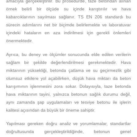
amacıyla gerçekleştirilir. Bu prosedürde, taze betondan alınan
örnek belirli bir ölçüde su içinde karıştırılır ve hava
kabarcıklarının sayılması sağlanır. TS EN 206 standardı bu
sürecin adımlarını net bir biçimde belirlemekte ve laboratuvar
içindeki hataların en aza indirilmesi için gerekli önlemleri
önermektedir.
Ayrıca, bu deney ve ölçümler sonucunda elde edilen verilerin
sağlam bir şekilde değerlendirilmesi gerekmektedir. Hava
miktarının yüksekliği, betonda çatlama ve su geçirmezlik gibi
olumsuz etkilere yol açabilirken, düşük hava miktarı da beton
karışımının işlenmesini zora sokar. Dolayısıyla, taze betonda
hava miktarının tayini, yalnızca betonun sağlık durumu değil,
aynı zamanda şap uygulamaları ve tesviye betonu ile işlerin
kalitesi açısından da büyük bir öneme sahiptir.
Yapılması gereken doğru analiz ve yorumlamalar, standartlar
doğrultusunda gerçekleştirildiğinde, betonun genel