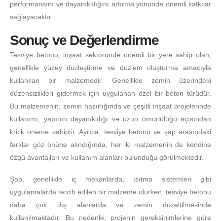
performansını ve dayanıklılığını artırma yönünde önemli katkılar
sağlayacaktır.
Sonuç ve Değerlendirme
Tesviye betonu, inşaat sektöründe önemli bir yere sahip olan,
genellikle yüzey düzleştirme ve düzlem oluşturma amacıyla
kullanılan bir malzemedir. Genellikle zemin üzerindeki
düzensizlikleri gidermek için uygulanan özel bir beton türüdür.
Bu malzemenin, zemin hazırlığında ve çeşitli inşaat projelerinde
kullanımı, yapının dayanıklılığı ve uzun ömürlülüğü açısından
kritik öneme sahiptir. Ayrıca, tesviye betonu ve şap arasındaki
farklar göz önüne alındığında, her iki malzemenin de kendine
özgü avantajları ve kullanım alanları bulunduğu görülmektedir.
Şap, genellikle iç mekanlarda, ısıtma sistemleri gibi
uygulamalarda tercih edilen bir malzeme olurken, tesviye betonu
daha çok dış alanlarda ve zemin düzeltilmesinde
kullanılmaktadır. Bu nedenle, projenin gereksinimlerine göre