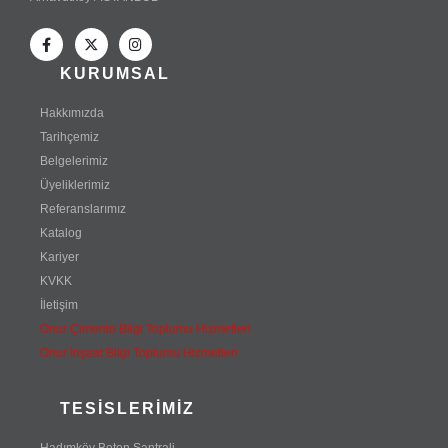
KURUMSAL
Hakkımızda
Tarihçemiz
Belgelerimiz
Üyeliklerimiz
Referanslarımız
Katalog
Kariyer
KVKK
İletişim
Onur Çimento Bilgi Toplumu Hizmetleri
Onur İnşaat Bilgi Toplumu Hizmetleri
TESISLERIMIZ
Hadımköy Beton Santrali