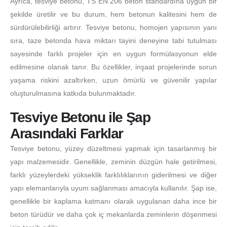
Ayrıca, tesviye betonu, TS EN 206 beton standardına uygun bir
şekilde üretilir ve bu durum, hem betonun kalitesini hem de
sürdürülebilirliği artırır. Tesviye betonu, homojen yapısının yanı
sıra, taze betonda hava miktarı tayini deneyine tabi tutulması
sayesinde farklı projeler için en uygun formülasyonun elde
edilmesine olanak tanır. Bu özellikler, inşaat projelerinde sorun
yaşama riskini azaltırken, uzun ömürlü ve güvenilir yapılar
oluşturulmasına katkıda bulunmaktadır.
Tesviye Betonu ile Şap
Arasındaki Farklar
Tesviye betonu, yüzey düzeltmesi yapmak için tasarlanmış bir
yapı malzemesidir. Genellikle, zeminin düzgün hale getirilmesi,
farklı yüzeylerdeki yükseklik farklılıklarının giderilmesi ve diğer
yapı elemanlarıyla uyum sağlanması amacıyla kullanılır. Şap ise,
genellikle bir kaplama katmanı olarak uygulanan daha ince bir
beton türüdür ve daha çok iç mekanlarda zeminlerin döşenmesi