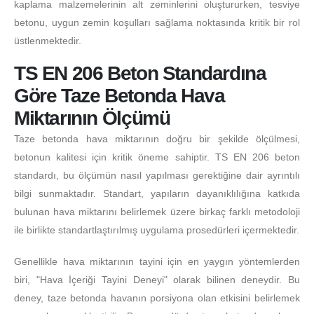
kaplama malzemelerinin alt zeminlerini oluştururken, tesviye
betonu, uygun zemin koşulları sağlama noktasında kritik bir rol
üstlenmektedir.
TS EN 206 Beton Standardına
Göre Taze Betonda Hava
Miktarının Ölçümü
Taze betonda hava miktarının doğru bir şekilde ölçülmesi,
betonun kalitesi için kritik öneme sahiptir. TS EN 206 beton
standardı, bu ölçümün nasıl yapılması gerektiğine dair ayrıntılı
bilgi sunmaktadır. Standart, yapıların dayanıklılığına katkıda
bulunan hava miktarını belirlemek üzere birkaç farklı metodoloji
ile birlikte standartlaştırılmış uygulama prosedürleri içermektedir.
Genellikle hava miktarının tayini için en yaygın yöntemlerden
biri, "Hava İçeriği Tayini Deneyi" olarak bilinen deneydir. Bu
deney, taze betonda havanın porsiyona olan etkisini belirlemek