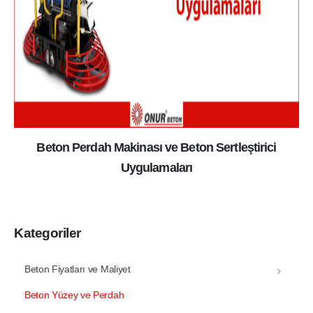
Beton Perdah Makinası ve Beton Sertleştirici
Uygulamaları
Kategoriler
Beton Fiyatları ve Maliyet
Beton Yüzey ve Perdah