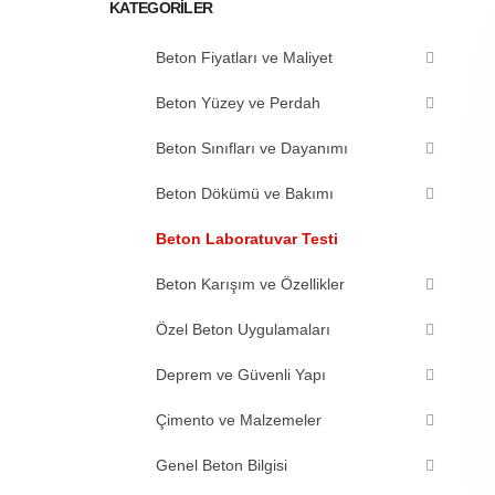
KATEGORILER
Beton Fiyatları ve Maliyet
Beton Yüzey ve Perdah
Beton Sınıfları ve Dayanımı
Beton Dökümü ve Bakımı
Beton Laboratuvar Testi
Beton Karışım ve Özellikler
Özel Beton Uygulamaları
Deprem ve Güvenli Yapı
Çimento ve Malzemeler
Genel Beton Bilgisi