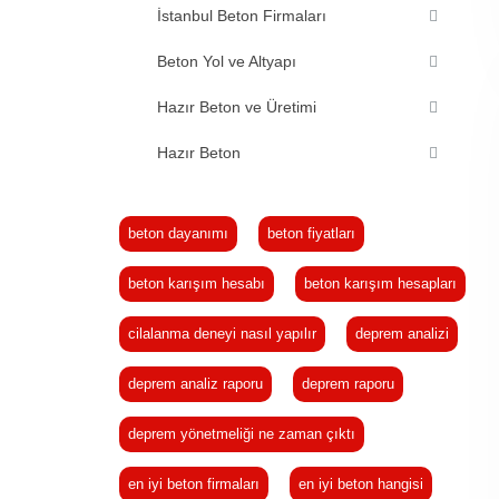
İstanbul Beton Firmaları
Beton Yol ve Altyapı
Hazır Beton ve Üretimi
Hazır Beton
beton dayanımı
beton fiyatları
beton karışım hesabı
beton karışım hesapları
cilalanma deneyi nasıl yapılır
deprem analizi
deprem analiz raporu
deprem raporu
deprem yönetmeliği ne zaman çıktı
en iyi beton firmaları
en iyi beton hangisi