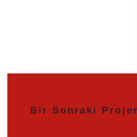
Bir Sonraki Proje