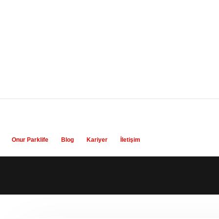
Onur Parklife
Blog
Kariyer
İletişim