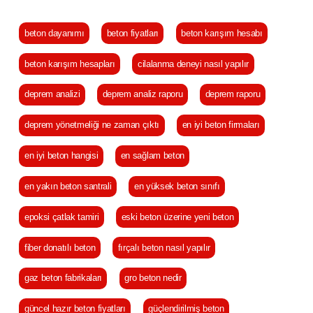
beton dayanımı
beton fiyatları
beton karışım hesabı
beton karışım hesapları
cilalanma deneyi nasıl yapılır
deprem analizi
deprem analiz raporu
deprem raporu
deprem yönetmeliği ne zaman çıktı
en iyi beton firmaları
en iyi beton hangisi
en sağlam beton
en yakın beton santrali
en yüksek beton sınıfı
epoksi çatlak tamiri
eski beton üzerine yeni beton
fiber donatılı beton
fırçalı beton nasıl yapılır
gaz beton fabrikaları
gro beton nedir
güncel hazır beton fiyatları
güçlendirilmiş beton