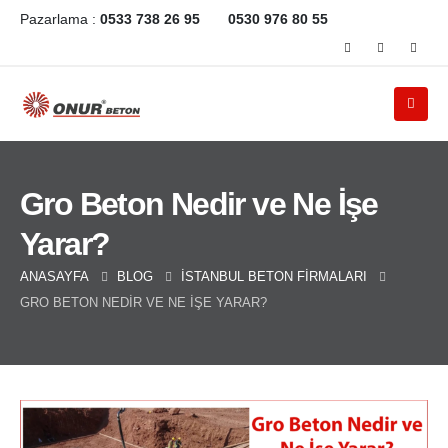
Pazarlama :
0533 738 26 95
0530 976 80 55
Gro Beton Nedir ve Ne İşe
Yarar?
ANASAYFA
BLOG
İSTANBUL BETON FIRMALARI
GRO BETON NEDIR VE NE İŞE YARAR?